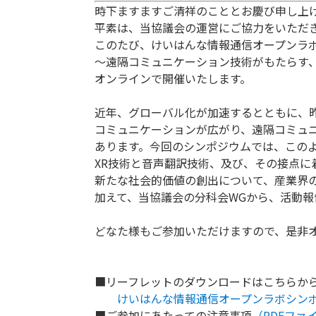
時下ますますご清祥のこととお慶び申し上
平素は、当協議会の運営にご協力をいただ
このたび、けいはんな情報通信オープンラ
～遠隔コミュニケーション技術がもたらす
オンラインで開催いたします。
近年、グローバル化が加速するとともに、
コミュニケーションが広がり、遠隔コミュ
あります。今回のシンポジウムでは、この
XR技術と音声翻訳技術、及び、その接点に
新たな社会的価値の創出について、産業界
加えて、当協議会の分科会WGから、活動報
どなた様もご参加いただけますので、是非
■リーフレットのダウンロードはこちらから（P
けいはんな情報通信オープンラボシンポ
■ご参加にあたっての注意事項
（PDFファ