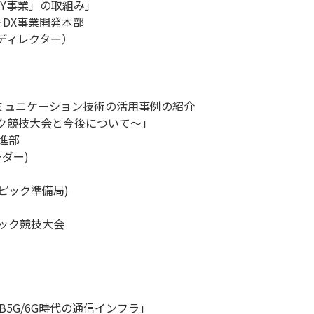
ITY事業」の取組み」
ーDX事業開発本部
ィレクター）
「遠隔コミュニケーション技術の活用事例の紹介
ク競技大会と今後について～」
進部
ダー)
ピック準備局)
ック競技大会
5G/6G時代の通信インフラ」