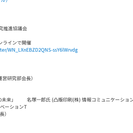
研究推進協議会
オンラインで開催
gister/WN_LXnEBZD2QNS-ssY6lWrvdg
会 運営研究部会長）
未来」 名塚一郎氏 (凸版印刷(株) 情報コミュニケーショ
ュベーションT
部長）