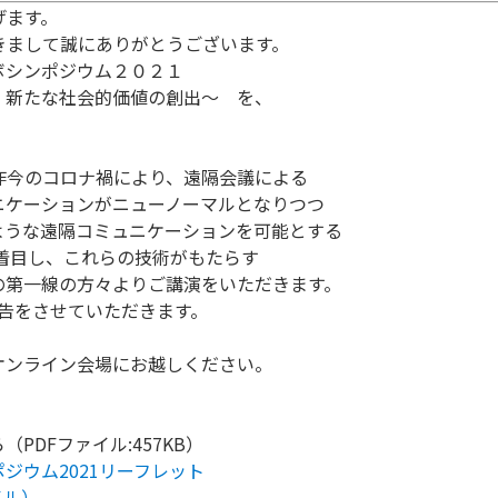
げます。
きまして誠にありがとうございます。
ボシンポジウム２０２１
、新たな社会的価値の創出～ を、
昨今のコロナ禍により、遠隔会議による
ニケーションがニューノーマルとなりつつ
ような遠隔コミュニケーションを可能とする
着目し、これらの技術がもたらす
の第一線の方々よりご講演をいただきます。
告をさせていただきます。
オンライン会場にお越しください。
DFファイル:457KB）
ジウム2021リーフレット
イル）